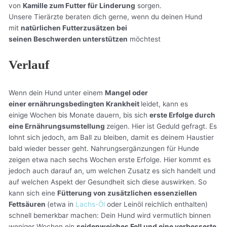
von
Kamille zum Futter für Linderung
sorgen.
Unsere Tierärzte beraten dich gerne, wenn du deinen Hund
mit
natürlichen Futterzusätzen bei
seinen Beschwerden unterstützen
möchtest
Verlauf
Wenn dein Hund unter einem
Mangel oder
einer ernährungsbedingten Krankheit
leidet, kann es
einige Wochen bis Monate dauern, bis sich
erste Erfolge durch
eine Ernährungsumstellung
zeigen. Hier ist Geduld gefragt. Es
lohnt sich jedoch, am Ball zu bleiben, damit es deinem Haustier
bald wieder besser geht. Nahrungsergänzungen für Hunde
zeigen etwa nach sechs Wochen erste Erfolge. Hier kommt es
jedoch auch darauf an, um welchen Zusatz es sich handelt und
auf welchen Aspekt der Gesundheit sich diese auswirken. So
kann sich eine
Fütterung von zusätzlichen essenziellen
Fettsäuren
(etwa in
Lachs-Öl
oder Leinöl reichlich enthalten)
schnell bemerkbar machen: Dein Hund wird vermutlich binnen
weniger Wochen ein
seidenweiches Fell und eine verbesserte