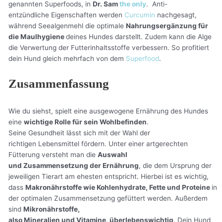
genannten Superfoods, in
Dr. Sam
the only
. Anti-
entzündliche Eigenschaften werden
Curcumin
nachgesagt,
während Seealgenmehl die optimale
Nahrungsergänzung für
die Maulhygiene
deines Hundes darstellt. Zudem kann die Alge
die Verwertung der Futterinhaltsstoffe verbessern. So profitiert
dein Hund gleich mehrfach von dem
Superfood
.
Zusammenfassung
Wie du siehst, spielt eine ausgewogene Ernährung des Hundes
eine
wichtige Rolle für sein Wohlbefinden
.
Seine Gesundheit lässt sich mit der Wahl der
richtigen Lebensmittel fördern. Unter einer artgerechten
Fütterung versteht man die
Auswahl
und Zusammensetzung der Ernährung
, die dem Ursprung der
jeweiligen Tierart am ehesten entspricht. Hierbei ist es wichtig,
dass
Makronährstoffe wie Kohlenhydrate, Fette und Proteine
in
der optimalen Zusammensetzung gefüttert werden. Außerdem
sind
Mikronährstoffe,
also Mineralien und Vitamine, überlebenswichtig
. Dein Hund