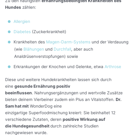
Zu den häufigsten
ernährungsbedingten Krankheiten des
Hundes
zählen:
Allergien
Diabetes
(Zuckerkrankheit)
Krankheiten des
Magen-Darm-Systems
und der Verdauung
(wie
Blähungen
und
Durchfall
, aber auch
Analdrüsenverstopfungen) sowie
Erkrankungen der Knochen und Gelenke, etwa
Arthrose
Diese und weitere Hundekrankheiten lassen sich durch
eine
gesunde Ernährung positiv
beeinflussen
. Nahrungsergänzungen und wertvolle Zusätze
bieten deinem Vierbeiner zudem ein Plus an Vitalstoffen.
Dr.
Sam hat mit
WonderDog eine
einzigartige Superfoodmischung kreiert: Sie beinhaltet 12
verschiedene Zutaten, deren
positive Wirkung auf
die Hundegesundheit
durch zahlreiche Studien
nachgewiesen wurde.