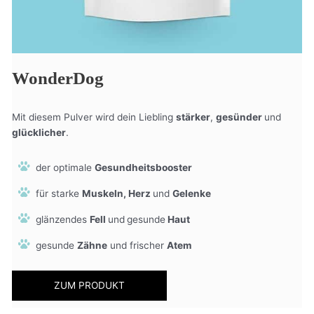
WonderDog
Mit diesem Pulver wird dein Liebling
stärker
,
gesünder
und
glücklicher
.
der optimale
Gesundheitsbooster
für starke
Muskeln, Herz
und
Gelenke
glänzendes
Fell
und
gesunde
Haut
gesunde
Zähne
und frischer
Atem
ZUM PRODUKT