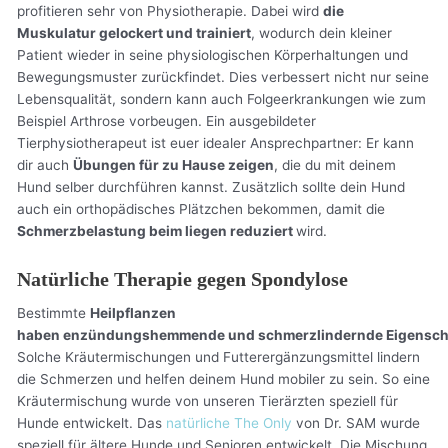
profitieren sehr von Physiotherapie. Dabei wird
die
Muskulatur gelockert und trainiert
, wodurch dein kleiner
Patient wieder in seine physiologischen Körperhaltungen und
Bewegungsmuster zurückfindet. Dies verbessert nicht nur seine
Lebensqualität, sondern kann auch Folgeerkrankungen wie zum
Beispiel Arthrose vorbeugen. Ein ausgebildeter
Tierphysiotherapeut ist euer idealer Ansprechpartner: Er kann
dir auch
Übungen für zu Hause zeigen
, die du mit deinem
Hund selber durchführen kannst. Zusätzlich sollte dein Hund
auch ein orthopädisches Plätzchen bekommen, damit die
Schmerzbelastung beim liegen reduziert
wird.
Natürliche Therapie gegen Spondylose
Bestimmte
Heilpflanzen
haben enzündungshemmende und schmerzlindernde Eigensch
Solche Kräutermischungen und Futterergänzungsmittel lindern
die Schmerzen und helfen deinem Hund mobiler zu sein. So eine
Kräutermischung wurde von unseren Tierärzten speziell für
Hunde entwickelt. Das
natürliche The Only
von Dr. SAM wurde
speziell für ältere Hunde und Senioren entwickelt. Die Mischung