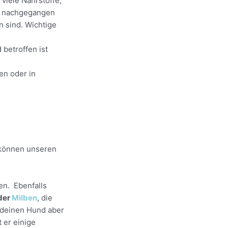
viele Nährstoffe,
ng nachgegangen
n sind. Wichtige
 betroffen ist
en oder in
r können unseren
en. Ebenfalls
der
Milben
, die
u deinen Hund aber
t er einige