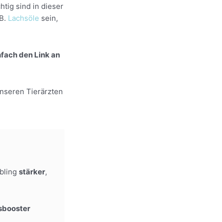
tig sind in dieser
.B.
Lachsöle
sein,
nfach den Link an
unseren Tierärzten
ebling
stärker
,
sbooster