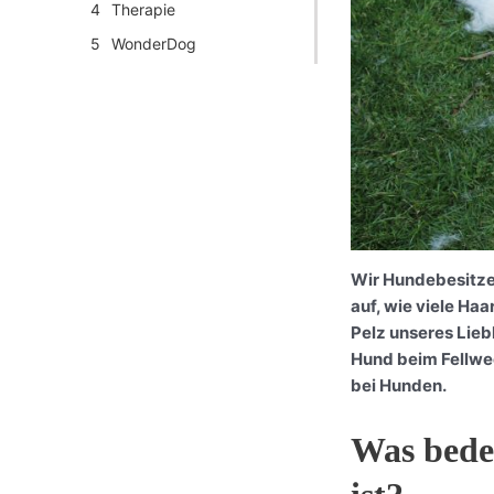
Therapie
WonderDog
Wir Hundebesitzer
auf, wie viele Ha
Pelz unseres Lieb
Hund beim Fellwec
bei Hunden.
Was bede