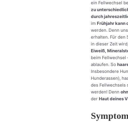
ein Fellwechsel b
zu unterschiedlic
durch jahreszeitli
im
Frühjahr kann 
werden. Denn un
erhalten. Für den
in dieser Zeit wir
Eiweiß, Mineralst
beim Fellwechsel 
ablaufen. So
haar
Insbesondere Hund
Hunderassen), haa
des Fellwechsels s
werden! Denn
ohn
der
Haut deines V
Symptome