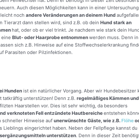
em Fellwechsel hat. Denn er benötigt in dieser Zeit besonders 
rneuern. Auch diesen Möglichkeiten kann in einer Untersuchu
lleicht noch
andere Veränderungen an deinem Hund
aufgefalle
in Tierarzt dann stellen wird, sind z.B. ob dein
Hund stark an
ommen
hat, oder ob er viel trinkt. Je nachdem wie stark dein Hund
s eine
Blut- oder Haarprobe entnommen
werden muss. Denn in
lassen sich z.B. Hinweise auf eine Stoffwechselerkrankung find
f Parasiten oder Pilzinfektionen.
bei Hunden
ist ein natürlicher Vorgang. Aber wir Hundebesitze
t tatkräftig unterstützen! Denn z.B.
regelmäßiges Kämmen und
ilzten Haarstellen vor. Dies ist sehr wichtig, da besonders
und verknoteten Fell entzündete Hautbereiche
entstehen könn
h schneller Hinweise auf
unerwünschte
Gäste, wie z.B.
Flöhe
o
es Lieblings eingerichtet haben. Neben der Fellpflege kannst d
sergänzungsmitteln unterstützen
. Denn in dieser Zeit benötig