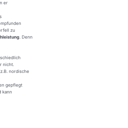
n er
s
 empfunden
rfell zu
chleistung
. Denn
rschiedlich
r nicht.
z.B. nordische
en gepflegt
nd kann