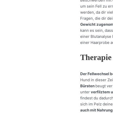
Beschwerden mit d
um sein Fell zu e
werden, da dir vie
Fragen, die dir de
Gewicht zugen
kann es sein, das
einer Blutanalyse 
einer Haarprobe au
Therapie
Der Fellwechsel 
Hund in dieser Zei
Bürsten
beugt verf
unter
verfilztem 
findest du dadurc
sich im Pelz dein
auch mit Nahrung