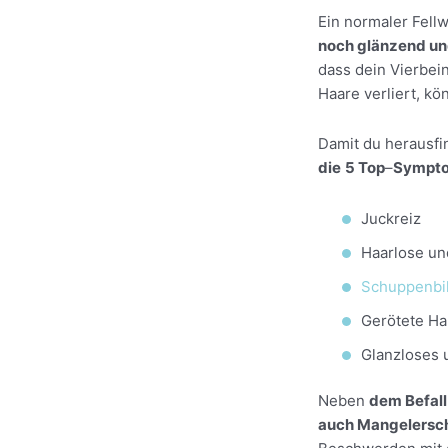
Ein normaler Fellw
noch glänzend un
dass dein Vierbei
Haare verliert, k
Damit du herausfin
die
5 Top
–
Sympt
Juckreiz
Haarlose un
Schuppenbi
Gerötete Ha
Glanzloses 
Neben
dem Befall
auch Mangelersc