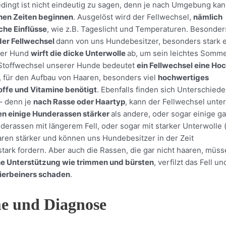
edingt ist nicht eindeutig zu sagen, denn je nach Umgebung kan
hen Zeiten beginnen
. Ausgelöst wird der Fellwechsel,
nämlich
che Einflüsse
, wie z.B. Tageslicht und Temperaturen. Besonder
der Fellwechsel
dann von uns Hundebesitzer, besonders stark
ser Hund
wirft die dicke Unterwolle
ab, um sein leichtes Somme
 Stoffwechsel unserer Hunde bedeutet
ein Fellwechsel eine Ho
d, für den Aufbau von Haaren, besonders viel
hochwertiges
offe und Vitamine benötigt
. Ebenfalls finden sich Unterschiede
– denn je
nach Rasse oder Haartyp
, kann der Fellwechsel unte
en einige Hunderassen stärker
als andere, oder sogar einige ga
erassen mit längerem Fell, oder sogar mit starker Unterwolle (
ren stärker und können uns Hundebesitzer in der Zeit
tark fordern. Aber auch die Rassen, die gar nicht haaren, müss
e Unterstützung wie trimmen und bürsten
, verfilzt das Fell u
ierbeiners schaden
.
 und Diagnose