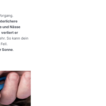
Vorgang.
nterlichere
te und Nässe
,
verliert er
hr. So kann dein
Fell.
r Sonne
.