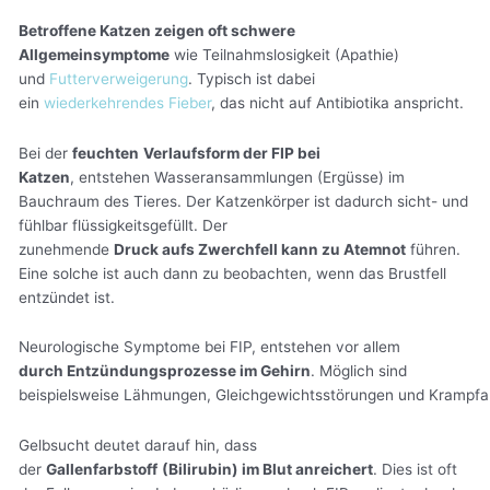
Betroffene Katzen zeigen oft schwere
Allgemeinsymptome
wie Teilnahmslosigkeit (Apathie)
und
Futterverweigerung
. Typisch ist dabei
ein
wiederkehrendes Fieber
, das nicht auf Antibiotika anspricht.
Bei der
feuchten
Verlaufsform der FIP bei
Katzen
, entstehen Wasseransammlungen (Ergüsse) im
Bauchraum des Tieres. Der Katzenkörper ist dadurch sicht- und
fühlbar flüssigkeitsgefüllt. Der
zunehmende
Druck aufs Zwerchfell kann zu Atemnot
führen.
Eine solche ist auch dann zu beobachten, wenn das Brustfell
entzündet ist.
‍Neurologische Symptome bei FIP, entstehen vor allem
durch Entzündungsprozesse im Gehirn
. Möglich sind
beispielsweise Lähmungen, Gleichgewichtsstörungen und Krampfan
Gelbsucht deutet darauf hin, dass
der
Gallenfarbstoff
(Bilirubin) im Blut anreichert
. Dies ist oft