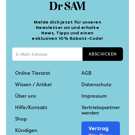
suchst, sind
Beruhigungsmittel für Hunde
und – je nach Bedarf – eine
passende
Verhaltensberatung für Hunde
Melde dich jetzt für unseren
Optionen innerhalb dieser Kategorie.
Newsletter an und erhalte
News, Tipps und einen
exklusiven 10% Rabatt-Code!
Online Tierarzt
AGB
Wissen / Artikel
Datenschutz
Über uns
Impressum
Hilfe/Kontakt
Vertriebspartner
werden
Shop
Vertrag
Kündigen