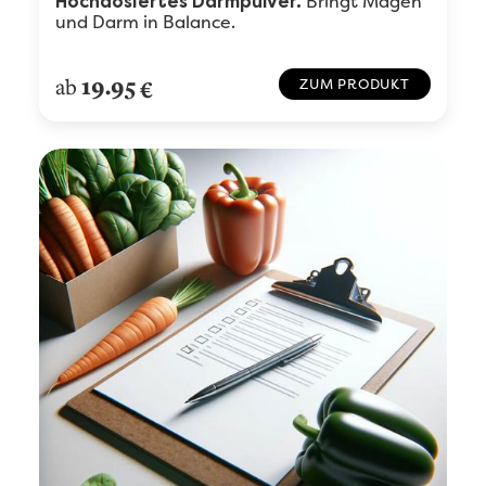
Bringt Magen
Hochdosiertes
Darmpulver.
und Darm in Balance.
19.95
ab
€
ZUM PRODUKT