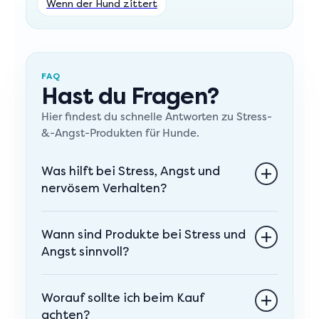
Wenn der Hund zittert
FAQ
Hast du Fragen?
Hier findest du schnelle Antworten zu Stress-
&-Angst-Produkten für Hunde.
Was hilft bei Stress, Angst und
nervösem Verhalten?
Das hängt von der Ursache ab. Häufig
Wann sind Produkte bei Stress und
spielen Umweltreize, Unsicherheit,
Angst sinnvoll?
Alleinbleiben oder belastende Situationen
eine Rolle. Bei
,
Stress beim Hund
Angst
Produkte für den Bereich Stress und Angst
oder wenn
,
beim Hund
der Hund zittert
Worauf sollte ich beim Kauf
können sinnvoll sein, wenn dein Hund zu
können gut abgestimmte Ergänzungen, Ruhe
achten?
Unruhe, Nervosität, Unsicherheit oder