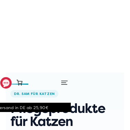
DR. SAM FÜR KATZEN
Pflegeprodukte
ch geprüfte Produkte
Sofo
für Katzen