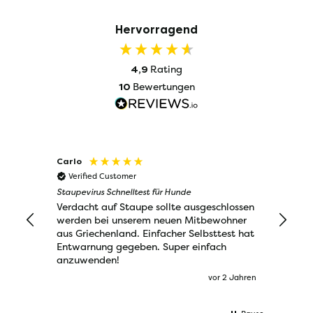
Hervorragend
Rating
4,9
Bewertungen
10
Carlo
Wolfg
Verified Customer
Veri
Staupevirus Schnelltest für Hunde
Staupev
Verdacht auf Staupe sollte ausgeschlossen
Schnel
werden bei unserem neuen Mitbewohner
aus Griechenland. Einfacher Selbsttest hat
Entwarnung gegeben. Super einfach
anzuwenden!
vor 2 Jahren