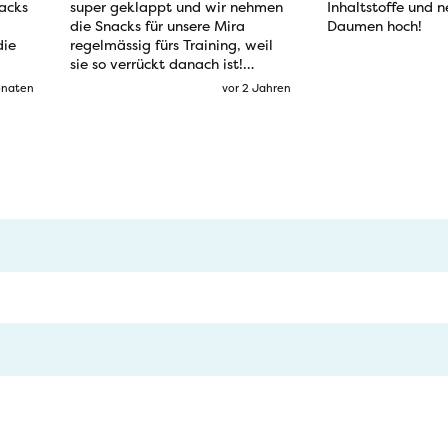
acks
super geklappt und wir nehmen
Inhaltstoffe und n
die Snacks für unsere Mira
Daumen hoch!
die
regelmässig fürs Training, weil
sie so verrückt danach ist!
Wirklich tolles Produkt!
onaten
vor 2 Jahren
*Angegebene Futtermengen sind Ri
 deines Haustieres. Die
Rasse und Aktivität deines Tieres
cks?
Futtermenge
 pflanzliches Glycerin, 4,0% Zellulose (natürliche Bal
Bis zu 10 g