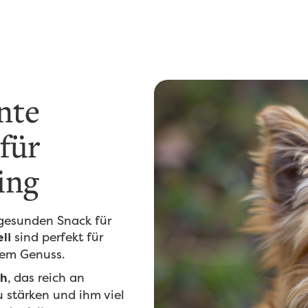
nte
 für
ing
 gesunden Snack für
sind perfekt für
li
nem Genuss.
, das reich an
ch
 stärken und ihm viel