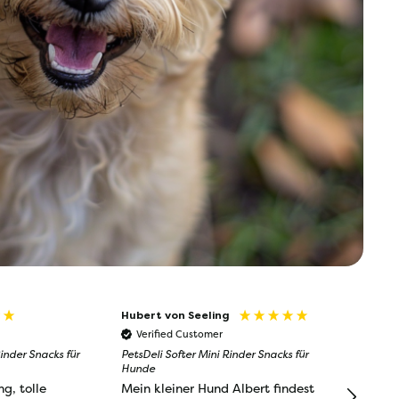
Hubert von Seeling
Luisa
Verified Customer
Verifi
Rinder Snacks für
PetsDeli Softer Mini Rinder Snacks für
PetsDeli S
Hunde
Hunde
ng, tolle
Mein kleiner Hund Albert findest
Hallo! i