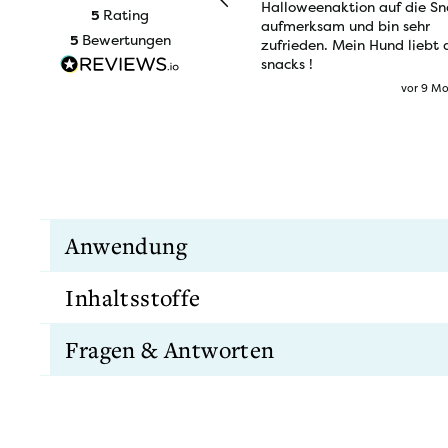
Halloweenaktion auf die Sn
Rating
5
aufmerksam und bin sehr
Bewertungen
5
zufrieden. Mein Hund liebt 
snacks !
vor 9 M
Anwendung
Inhaltsstoffe
Bitte achte stets auf die Gewichtsentwicklung
Snacks sind für Hunde jeden Alters geeignet.
Fragen & Antworten
Ergänzungsfuttermittel für Hunde.
Fütterungsempfehlung pro Tag
Wie funktioniert die Lagerung der Sna
Zusammensetzung
Körpergewicht
44,0% Huhn, 26,0% Ente, Kartoffel, natürliches
Wie laufen Versand & Rückgabe?
Sehr kleine Hunde