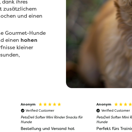
, dank ihres
t zusätzlichem
nochen und einen
eine Gourmet-Hunde
d einen
hohen
fnisse kleiner
esunden,
Anonym
Anonym
Verified Customer
Verified Customer
PetsDeli Softer Mini Rinder Snacks für
PetsDeli Softer Mini 
Hunde
Hunde
Bestellung und Versand hat
Perfekt fürs Traini