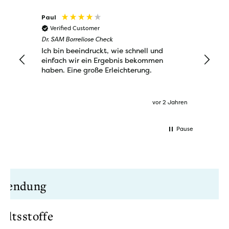
Paul
Lynn
Verified Customer
Veri
Dr. SAM Borreliose Check
Dr. SAM
Ich bin beeindruckt, wie schnell und
Ein wi
einfach wir ein Ergebnis bekommen
allerd
haben. Eine große Erleichterung.
beruhi
vor 2 Jahren
Pause
wendung
haltsstoffe
LAUF ZECKENTEST