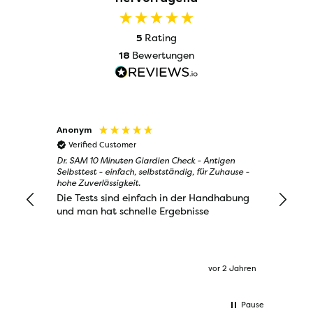
Rating
5
Bewertungen
18
Anonym
Jojo
Verified Customer
Veri
Dr. SAM 10 Minuten Giardien Check - Antigen
Dr. SAM
Selbsttest - einfach, selbstständig, für Zuhause -
Selbstte
hohe Zuverlässigkeit.
hohe Zu
Die Tests sind einfach in der Handhabung
Der Te
und man hat schnelle Ergebnisse
Gewiss
handha
vor 2 Jahren
Pause